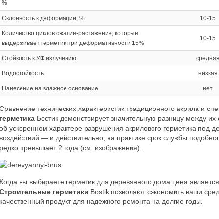
%
Склонность к деформации, %
10-15
Количество циклов сжатие-растяжение, которые
10-15
выдерживает герметик при деформативности 15%
Стойкость к УФ излучению
средня
Водостойкость
низкая
Нанесение на влажное основание
нет
Сравнение технических характеристик традиционного акрила и сп
герметика
Бостик демонстрирует значительную разницу между их с
об ускоренном характере разрушения акрилового герметика под 
воздействий — и действительно, на практике срок службы подобно
редко превышает 2 года (см. изображения).
Когда вы выбираете герметик для деревянного дома цена являет
Строительные герметики
Bostik позволяют сэкономить ваши сред
качественный продукт для надежного ремонта на долгие годы.