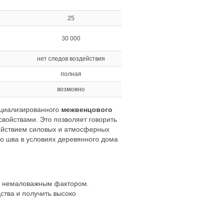
25
30 000
я
нет следов воздействия
полная
возможно
ециализированного
межвенцового
войствами. Это позволяет говорить
действием силовых и атмосферных
го шва в условиях деревянного дома
ся немаловажным фактором.
ства и получить высоко