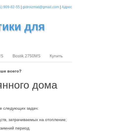
1) 909-82-55
|
gidroizmat@gmail.com
|
Адрес
тики для
MS
Bostik 2750MS
Купить
чше всего?
янного дома
е следующих задач:
ств, затрачиваемых на отопление;
 зимний период.