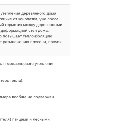
утепления деревянного дома
личие от конопатки, уже после
вый герметик между деревянными
 деформацией стен дома.
ьно повышает теплоизоляцию
т размножению плесени, прочих
для межвенцового утепления
терь тепла);
лимера вообще не подвержен
лителя) птицами и лесными