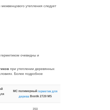
 межвенцового утепления следует
 герметиком очевидны и
тиков
при утеплении деревянных
словиях. Более подробное
ый
МС полимерный
герметик для
для
Bostik 2720 MS
дерева
350