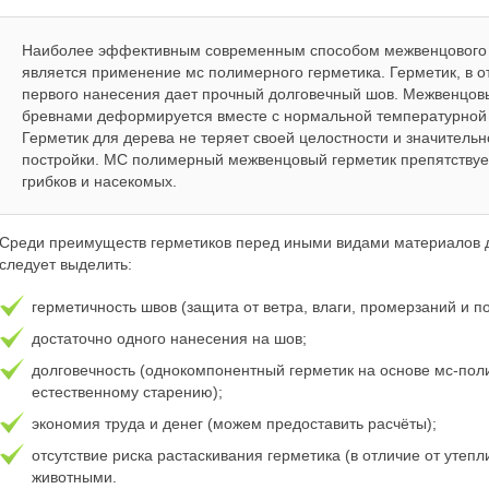
Наиболее эффективным современным способом межвенцового 
является применение мс полимерного герметика. Герметик, в от
первого нанесения дает прочный долговечный шов. Межвенцо
бревнами деформируется вместе с нормальной температурной
Герметик для дерева не теряет своей целостности и значител
постройки. МС полимерный межвенцовый герметик препятствуе
грибков и насекомых.
Среди преимуществ герметиков перед иными видами материалов 
следует выделить:
герметичность швов (защита от ветра, влаги, промерзаний и по
достаточно одного нанесения на шов;
долговечность (однокомпонентный герметик на основе мс-по
естественному старению);
экономия труда и денег (можем предоставить расчёты);
отсутствие риска растаскивания герметика (в отличие от утеп
животными.